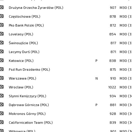
Drużyna Orzecha Żyrardów (POL)
907
M30 (3
Częstochowa (POL)
878
M30 (3
Pko Bank Polski (POL)
872
M30 (3
Lovelasy (POL)
854
M30 (3
Świnoujście (POL)
817
M30 (3
Lecymy Durś (POL)
871
M30 (3
Katowice (POL)
P
838
M30 (3
Fsd Run Drezdenko (POL)
875
M30 (3
Warszawa (POL)
N
910
M30 (3
Wrocław (POL)
1022
M30 (3
Słynni Kenijczycy (POL)
934
M30 (3
Dąbrowa Górnicza (POL)
P
881
M30 (3
Mokronos Górny (POL)
928
M30 (3
Californication Team (POL)
839
M30 (3
Wilkowice (POL)
901
M30 (3