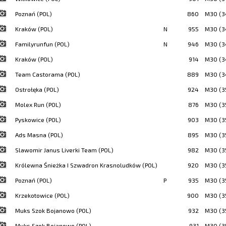
Poznań (POL)
860
M30 (3
Kraków (POL)
N
955
M30 (3
Familyrunfun (POL)
N
946
M30 (3
Kraków (POL)
914
M30 (3
Team Castorama (POL)
889
M30 (3
Ostrołęka (POL)
924
M30 (3
Molex Run (POL)
876
M30 (3
Pyskowice (POL)
903
M30 (3
Ads Masna (POL)
895
M30 (3
Slawomir Janus Liverki Team (POL)
982
M30 (3
Królewna Śnieżka I Szwadron Krasnoludków (POL)
920
M30 (3
Poznań (POL)
P
935
M30 (3
Krzekotowice (POL)
900
M30 (3
Muks Szok Bojanowo (POL)
932
M30 (3
Muks Szok Bojanowo (POL)
931
M30 (3