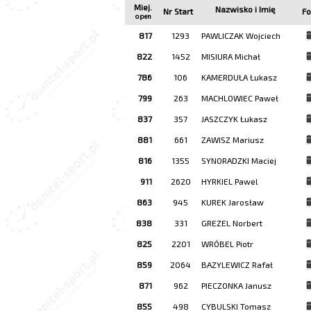
Miej.
Nazwisko i Imię
Nr Start
Fo
open
817
1293
PAWLICZAK Wojciech
822
1452
MISIURA Michał
786
106
KAMERDUŁA Łukasz
799
263
MACHLOWIEC Paweł
837
357
JASZCZYK Łukasz
881
661
ZAWISZ Mariusz
816
1355
SYNORADZKI Maciej
911
2620
HYRKIEL Pawel
863
945
KUREK Jarosław
838
331
GREZEL Norbert
825
2201
WRÓBEL Piotr
859
2064
BAZYLEWICZ Rafał
871
962
PIECZONKA Janusz
855
498
CYBULSKI Tomasz