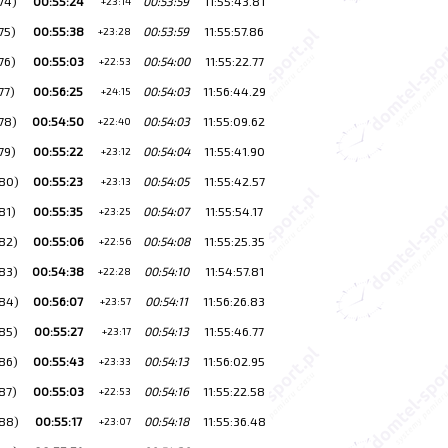
74)
00:55:24
00:53:59
11:55:43.81
+23:14
75)
00:55:38
00:53:59
11:55:57.86
+23:28
76)
00:55:03
00:54:00
11:55:22.77
+22:53
77)
00:56:25
00:54:03
11:56:44.29
+24:15
78)
00:54:50
00:54:03
11:55:09.62
+22:40
79)
00:55:22
00:54:04
11:55:41.90
+23:12
80)
00:55:23
00:54:05
11:55:42.57
+23:13
81)
00:55:35
00:54:07
11:55:54.17
+23:25
82)
00:55:06
00:54:08
11:55:25.35
+22:56
83)
00:54:38
00:54:10
11:54:57.81
+22:28
84)
00:56:07
00:54:11
11:56:26.83
+23:57
85)
00:55:27
00:54:13
11:55:46.77
+23:17
86)
00:55:43
00:54:13
11:56:02.95
+23:33
87)
00:55:03
00:54:16
11:55:22.58
+22:53
88)
00:55:17
00:54:18
11:55:36.48
+23:07