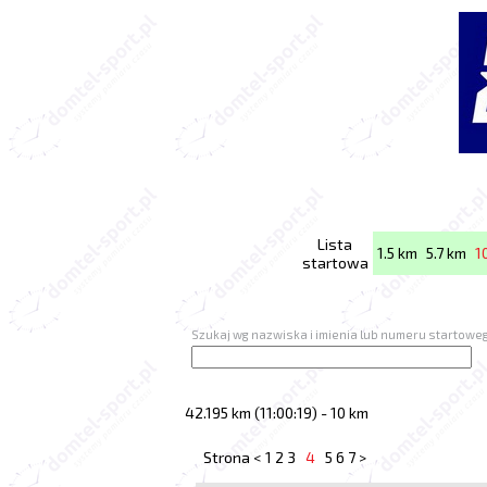
Lista
1.5 km
5.7 km
1
startowa
Szukaj wg nazwiska i imienia lub numeru startowe
42.195 km (11:00:19) - 10 km
Strona
<
1
2
3
4
5
6
7
>