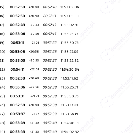
15)
00:52:50
00:52:10
11:53:09.86
+20:40
16)
00:52:50
00:52:11
11:53:09.33
+20:40
17)
00:52:43
00:52:13
11:53:02.91
+20:33
18)
00:53:06
00:52:15
11:53:25.73
+20:56
19)
00:53:11
00:52:22
11:53:30.76
+21:01
20)
00:53:08
00:52:26
11:53:27.06
+20:58
21)
00:53:03
00:52:27
11:53:22.32
+20:53
22)
00:54:11
00:52:30
11:54:30.84
+22:01
23)
00:52:58
00:52:38
11:53:17.62
+20:48
24)
00:55:06
00:52:38
11:55:25.71
+22:56
25)
00:53:31
00:52:38
11:53:50.76
+21:21
26)
00:52:58
00:52:38
11:53:17.98
+20:48
27)
00:53:37
00:52:39
11:53:56.19
+21:27
28)
00:53:49
00:52:40
11:54:08.13
+21:39
29)
00:53:43
00:52:40
11:54:02.32
+21:33