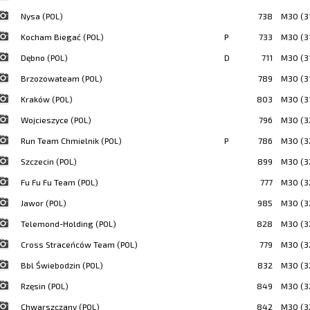
Nysa (POL)
738
M30 (3
Kocham Biegać (POL)
P
733
M30 (3
Dębno (POL)
D
711
M30 (3
Brzozowateam (POL)
789
M30 (3
Kraków (POL)
803
M30 (3
Wojcieszyce (POL)
796
M30 (3
Run Team Chmielnik (POL)
P
786
M30 (3
Szczecin (POL)
899
M30 (3
Fu Fu Fu Team (POL)
777
M30 (3
Jawor (POL)
985
M30 (3
Telemond-Holding (POL)
828
M30 (3
Cross Straceńców Team (POL)
779
M30 (3
Bbl Świebodzin (POL)
832
M30 (3
Rzęsin (POL)
849
M30 (3
Chwarszczany (POL)
842
M30 (3