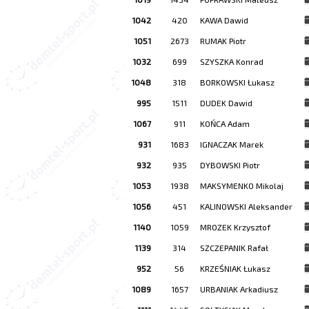
1042
420
KAWA Dawid
1051
2673
RUMAK Piotr
1032
699
SZYSZKA Konrad
1048
318
BORKOWSKI Łukasz
995
1511
DUDEK Dawid
1067
911
KOŃCA Adam
931
1683
IGNACZAK Marek
932
935
DYBOWSKI Piotr
1053
1938
MAKSYMENKO Mikolaj
1056
451
KALINOWSKI Aleksander
1140
1059
MROZEK Krzysztof
1139
314
SZCZEPANIK Rafał
952
56
KRZEŚNIAK Łukasz
1089
1657
URBANIAK Arkadiusz