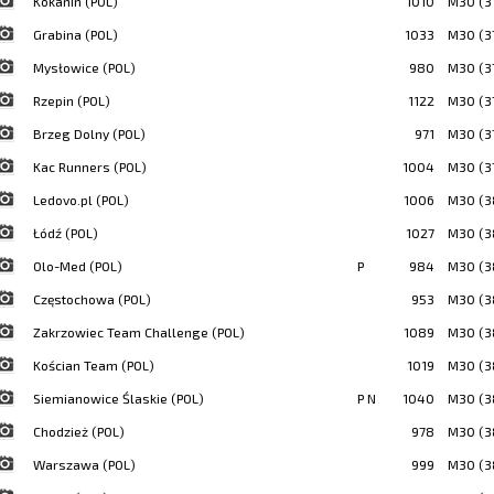
Kokanin (POL)
1010
M30 (3
Grabina (POL)
1033
M30 (3
Mysłowice (POL)
980
M30 (3
Rzepin (POL)
1122
M30 (3
Brzeg Dolny (POL)
971
M30 (3
Kac Runners (POL)
1004
M30 (3
Ledovo.pl (POL)
1006
M30 (3
Łódź (POL)
1027
M30 (3
Olo-Med (POL)
P
984
M30 (3
Częstochowa (POL)
953
M30 (3
Zakrzowiec Team Challenge (POL)
1089
M30 (3
Kościan Team (POL)
1019
M30 (3
Siemianowice Ślaskie (POL)
P N
1040
M30 (3
Chodzież (POL)
978
M30 (3
Warszawa (POL)
999
M30 (3