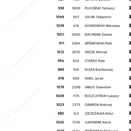
936
1808
PLUCIŃSKI Tomasz
1049
607
SOLAK Sławomir
1039
416
KOSMOWSKI Wiesław
1001
2600
BACHNIAK Daniel
971
2264
WIŚNIEWSKI Piotr
1012
2670
ORZOŁ Michał
954
634
STAŚKO Piotr
989
700
KLĘKA Bartłomiej
978
606
KINEL Jacek
1079
2598
JANUS Sławomir
1008
1175
RUSZCZYŃSKI Łukasz
1023
2373
GWARDA Andrzej
985
143
ZJEŻDŻAŁKA Artur
1020
1539
ŁUKOWIAK Karol
1019
1434
POPRAWSKI Mateusz