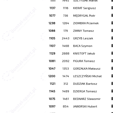
1111
1445
SOŁTYSIAK Marek
1137
1116
KIERAT Sergiusz
1077
736
MĘDRYGAŁ Piotr
1238
1264
ZIOMBRA Przemek
1066
179
ZIMNY Tomasz
1105
2443
GRZYB Leszek
1107
1468
BACA Szymon
1129
2688
KNISTOFT Jakub
1081
2092
FIGURA Tomasz
1047
1353
GORZAŁKA Mateusz
1200
1474
LESZCZYŃSKI Michał
1121
312
DUDZIAK Bartosz
1145
1489
DZIERGA Tomasz
1075
1461
BEDNARZ Sławomir
1097
854
JAWORSKI Hubert