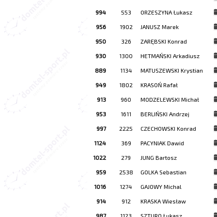
994
553
ORZESZYNA Łukasz
956
1902
JANUSZ Marek
950
326
ZARĘBSKI Konrad
930
1300
HETMAŃSKI Arkadiusz
889
1134
MATUSZEWSKI Krystian
949
1802
KRASOŃ Rafał
913
960
MODZELEWSKI Michał
953
1611
BERLIŃSKI Andrzej
997
2225
CZECHOWSKI Konrad
1124
369
PACYNIAK Dawid
1022
279
JUNG Bartosz
959
2538
GOLKA Sebastian
1016
1274
GAJOWY Michal
914
912
KRASKA Wiesław
987
1123
SZTURO Łukasz