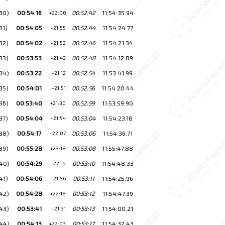
30)
00:54:16
00:52:42
11:54:35.94
+22:06
31)
00:54:05
00:52:44
11:54:24.77
+21:55
32)
00:54:02
00:52:46
11:54:21.34
+21:52
33)
00:53:53
00:52:48
11:54:12.89
+21:43
34)
00:53:22
00:52:54
11:53:41.99
+21:12
35)
00:54:01
00:52:56
11:54:20.44
+21:51
36)
00:53:40
00:52:59
11:53:59.90
+21:30
37)
00:54:04
00:53:04
11:54:23.18
+21:54
38)
00:54:17
00:53:06
11:54:36.71
+22:07
39)
00:55:28
00:53:08
11:55:47.88
+23:18
40)
00:54:29
00:53:10
11:54:48.33
+22:19
41)
00:54:06
00:53:11
11:54:25.96
+21:56
42)
00:54:28
00:53:12
11:54:47.39
+22:18
43)
00:53:41
00:53:13
11:54:00.21
+21:31
44)
00:54:13
00:53:17
11:54:32.43
+22:03