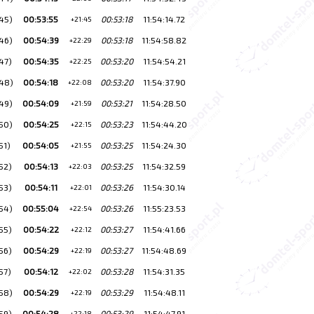
45)
00:53:55
00:53:18
11:54:14.72
+21:45
46)
00:54:39
00:53:18
11:54:58.82
+22:29
47)
00:54:35
00:53:20
11:54:54.21
+22:25
48)
00:54:18
00:53:20
11:54:37.90
+22:08
49)
00:54:09
00:53:21
11:54:28.50
+21:59
50)
00:54:25
00:53:23
11:54:44.20
+22:15
51)
00:54:05
00:53:25
11:54:24.30
+21:55
52)
00:54:13
00:53:25
11:54:32.59
+22:03
53)
00:54:11
00:53:26
11:54:30.14
+22:01
54)
00:55:04
00:53:26
11:55:23.53
+22:54
55)
00:54:22
00:53:27
11:54:41.66
+22:12
56)
00:54:29
00:53:27
11:54:48.69
+22:19
57)
00:54:12
00:53:28
11:54:31.35
+22:02
58)
00:54:29
00:53:29
11:54:48.11
+22:19
59)
00:54:28
00:53:29
11:54:47.91
+22:18