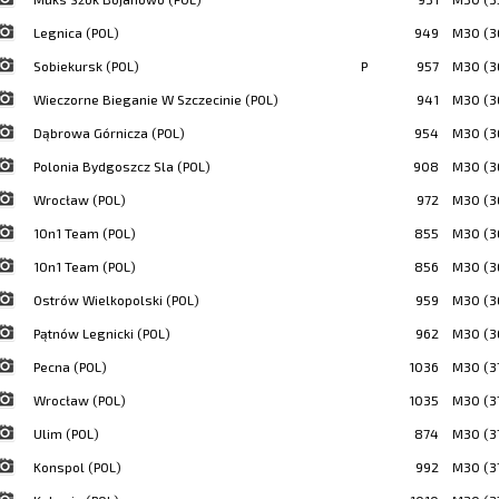
Legnica (POL)
949
M30 (3
Sobiekursk (POL)
P
957
M30 (3
Wieczorne Bieganie W Szczecinie (POL)
941
M30 (3
Dąbrowa Górnicza (POL)
954
M30 (3
Polonia Bydgoszcz Sla (POL)
908
M30 (3
Wrocław (POL)
972
M30 (3
1On1 Team (POL)
855
M30 (3
1On1 Team (POL)
856
M30 (3
Ostrów Wielkopolski (POL)
959
M30 (3
Pątnów Legnicki (POL)
962
M30 (3
Pecna (POL)
1036
M30 (3
Wrocław (POL)
1035
M30 (3
Ulim (POL)
874
M30 (3
Konspol (POL)
992
M30 (3