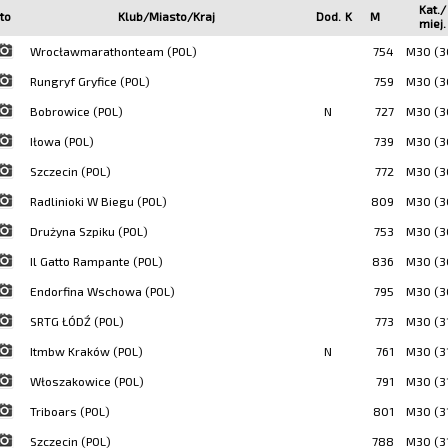
Kat./
to
Klub/Miasto/Kraj
Dod.
K
M
miej.
Wrocławmarathonteam (POL)
754
M30 (3
Rungryf Gryfice (POL)
759
M30 (3
Bobrowice (POL)
N
727
M30 (3
Iłowa (POL)
739
M30 (3
Szczecin (POL)
772
M30 (3
Radlinioki W Biegu (POL)
809
M30 (3
Drużyna Szpiku (POL)
753
M30 (3
Il Gatto Rampante (POL)
836
M30 (3
Endorfina Wschowa (POL)
795
M30 (3
SRTG ŁÓDŹ (POL)
773
M30 (3
Itmbw Kraków (POL)
N
761
M30 (3
Włoszakowice (POL)
791
M30 (3
Triboars (POL)
801
M30 (3
Szczecin (POL)
788
M30 (3