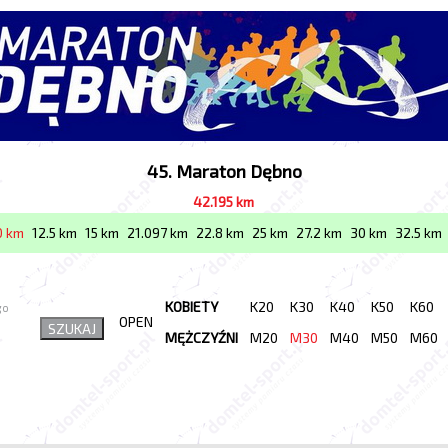
45. Maraton Dębno
42.195 km
0 km
12.5 km
15 km
21.097 km
22.8 km
25 km
27.2 km
30 km
32.5 km
KOBIETY
K20
K30
K40
K50
K60
go
OPEN
SZUKAJ
MĘŻCZYŹNI
M20
M30
M40
M50
M60