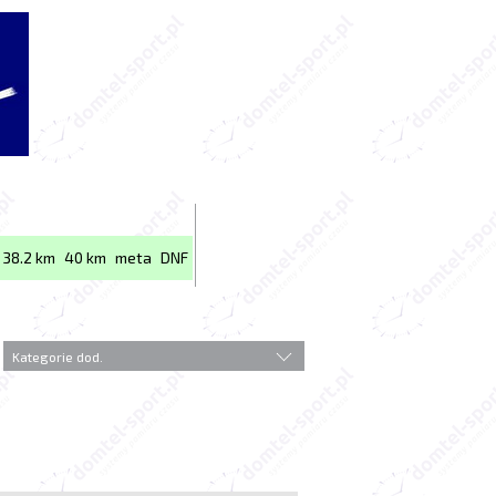
38.2 km
40 km
meta
DNF