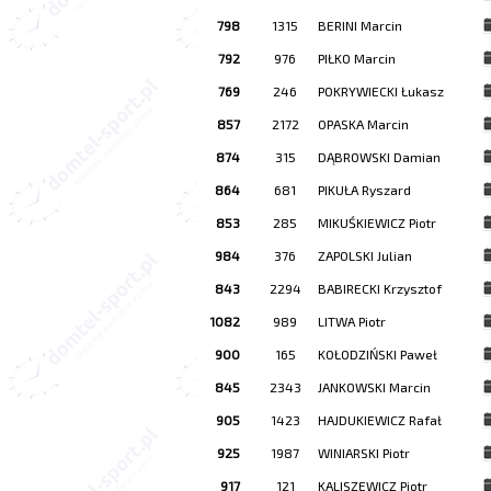
798
1315
BERINI Marcin
792
976
PIŁKO Marcin
769
246
POKRYWIECKI Łukasz
857
2172
OPASKA Marcin
874
315
DĄBROWSKI Damian
864
681
PIKUŁA Ryszard
853
285
MIKUŚKIEWICZ Piotr
984
376
ZAPOLSKI Julian
843
2294
BABIRECKI Krzysztof
1082
989
LITWA Piotr
900
165
KOŁODZIŃSKI Paweł
845
2343
JANKOWSKI Marcin
905
1423
HAJDUKIEWICZ Rafał
925
1987
WINIARSKI Piotr
917
121
KALISZEWICZ Piotr