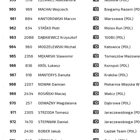
960
969
MACHAJ Wojciech
Biegamy Razem (PO
961
884
KANTOROWSKI Marcin
Warszawa (POL)
962
634
STAŚKO Piotr
Molex Run (POL)
963
2088
DĄBKIEWICZ Krzysztof
100Bł (POL)
964
960
MODZELEWSKI Michał
Katowice (POL)
965
2356
MĘKARSKI Sławomir
Tomaszów Mazowiec
966
836
KRÓL Łukasz
Konspol (POL)
967
918
MANTERYS Danuta
Kraków (POL)
968
2207
NOWAK Damian
Piekarnia Wiejska W
969
2434
ROSIŃSKI Maciej
Wałcz (POL)
970
257
ODWAŻNY Magdalena
Dąbrowa (POL)
971
2305
STRZODA Tomasz
Jaraczewobiega (PO
972
1470
STEFANIAK Daniel
Jaraczewobiega (PO
973
2430
BOBER Jakub
Łajdak Team (POL)