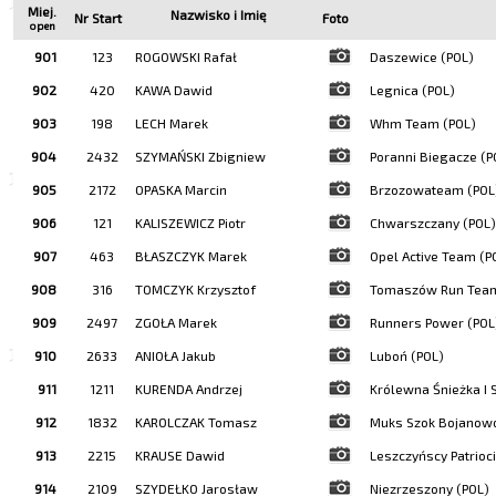
Miej.
Nazwisko i Imię
Nr Start
Foto
open
901
123
ROGOWSKI Rafał
Daszewice (POL)
902
420
KAWA Dawid
Legnica (POL)
903
198
LECH Marek
Whm Team (POL)
904
2432
SZYMAŃSKI Zbigniew
Poranni Biegacze (P
905
2172
OPASKA Marcin
Brzozowateam (POL
906
121
KALISZEWICZ Piotr
Chwarszczany (POL)
907
463
BŁASZCZYK Marek
Opel Active Team (P
908
316
TOMCZYK Krzysztof
Tomaszów Run Team
909
2497
ZGOŁA Marek
Runners Power (POL
910
2633
ANIOŁA Jakub
Luboń (POL)
911
1211
KURENDA Andrzej
Królewna Śnieżka I
912
1832
KAROLCZAK Tomasz
Muks Szok Bojanowo
913
2215
KRAUSE Dawid
Leszczyńscy Patrioci
914
2109
SZYDEŁKO Jarosław
Niezrzeszony (POL)