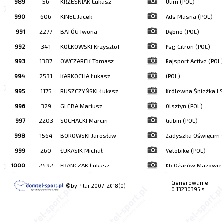
989
56
KRZEŚNIAK Łukasz
Ulim (POL)
990
606
KINEL Jacek
Ads Masna (POL)
991
2277
BATÓG Iwona
Dębno (POL)
992
341
KOŁKOWSKI Krzysztof
Psg Citron (POL)
993
1387
OWCZAREK Tomasz
Rajsport Active (POL
994
2531
KARKOCHA Łukasz
(POL)
995
1175
RUSZCZYŃSKI Łukasz
Królewna Śnieżka I
996
329
GLEBA Mariusz
Olsztyn (POL)
997
2203
SOCHACKI Marcin
Gubin (POL)
998
1564
BOROWSKI Jarosław
Zadyszka Oświęcim 
999
260
ŁUKASIK Michał
Velobike (POL)
1000
2492
FRANCZAK Łukasz
Kb Ożarów Mazowiec
Generowanie
©by Pilar 2007-2018(0)
0.13230395 s