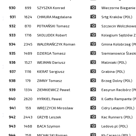
930
699
SZYSZKA Konrad
Wieczorne Bieganie 
931
1624
CHMURA Magdalena
Srtg Kraków (POL)
932
870
POTKAŃSKI Tomasz
Szczecin Wołczkowo
933
1716
SKOLUDEK Robert
Kolegium Sędziów Z
934
2345
WALERIAŃCZYK Roman
Gmina Kołobrzeg (P
935
1489
DZIERGA Tomasz
Siemianowice Ślaski
936
1527
WEJMAN Dariusz
Maliniaki (POL)
937
1116
KIERAT Sergiusz
Grabina (POL)
938
179
ZIMNY Tomasz
Brzeg Dolny (POL)
939
1334
ZIEMKIEWICZ Paweł
Easyrun Racibórz (P
940
2620
HYRKIEL Pawel
Il Gatto Rampante (
941
159
WRĘCZYCKI Mirosław
Cidry Latajom (POL)
942
2443
GRZYB Leszek
Kac Runners (POL)
943
1468
BACA Szymon
Ledovo.pl (POL)
944
758
MICHALSKI Roman
Kb Carasco (POL)