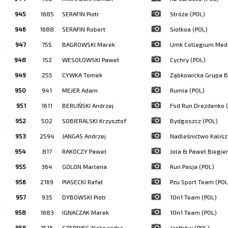
945
1685
SERAFIN Piotr
Stróże (POL)
946
1688
SERAFIN Robert
Siołkoa (POL)
947
755
BAGROWSKI Marek
Umk Collegium Medi
948
152
WESOŁOWSKI Paweł
Cychry (POL)
949
255
CYWKA Tomek
Ząbkowicka Grupa B
950
941
MEJER Adam
Rumia (POL)
951
1611
BERLIŃSKI Andrzej
Fsd Run Drezdenko 
952
502
SOBIERALSKI Krzysztof
Bydgoszcz (POL)
953
2594
JANGAS Andrzej
Nadleśnictwo Kalisz
954
817
RAKOCZY Paweł
Jola & Paweł Biegie
955
364
GOLON Marlena
Run Pasja (POL)
956
2169
PIASECKI Rafał
Pzu Sport Team (POL
957
935
DYBOWSKI Piotr
1On1 Team (POL)
958
1683
IGNACZAK Marek
1On1 Team (POL)
959
1516
CZERNIEC Aleksandra
Jastków (POL)