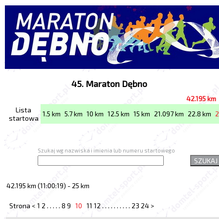
45. Maraton Dębno
42.195 km
Lista
1.5 km
5.7 km
10 km
12.5 km
15 km
21.097 km
22.8 km
2
startowa
Szukaj wg nazwiska i imienia lub numeru startowego
SZUKAJ
42.195 km (11:00:19) - 25 km
Strona
<
1
2
.
.
.
.
.
8
9
10
11
12
.
.
.
.
.
.
.
.
.
.
23
24
>