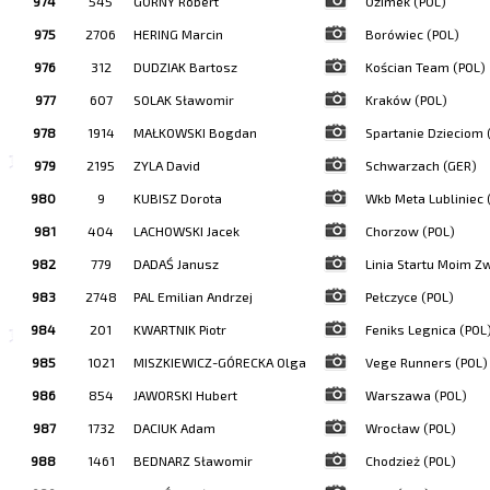
974
545
GÓRNY Robert
Ozimek (POL)
975
2706
HERING Marcin
Borówiec (POL)
976
312
DUDZIAK Bartosz
Kościan Team (POL)
977
607
SOLAK Sławomir
Kraków (POL)
978
1914
MAŁKOWSKI Bogdan
Spartanie Dzieciom 
979
2195
ZYLA David
Schwarzach (GER)
980
9
KUBISZ Dorota
Wkb Meta Lubliniec 
981
404
LACHOWSKI Jacek
Chorzow (POL)
982
779
DADAŚ Janusz
Linia Startu Moim Z
983
2748
PAL Emilian Andrzej
Pełczyce (POL)
984
201
KWARTNIK Piotr
Feniks Legnica (POL
985
1021
MISZKIEWICZ-GÓRECKA Olga
Vege Runners (POL)
986
854
JAWORSKI Hubert
Warszawa (POL)
987
1732
DACIUK Adam
Wrocław (POL)
988
1461
BEDNARZ Sławomir
Chodzież (POL)