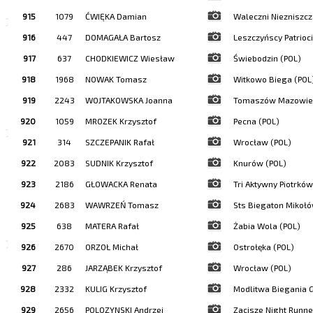
915
1079
ĆWIĘKA Damian
Waleczni Niezniszcz
916
447
DOMAGAŁA Bartosz
Leszczyńscy Patrioci
917
637
CHODKIEWICZ Wiesław
Świebodzin (POL)
918
1968
NOWAK Tomasz
Witkowo Biega (POL
919
2243
WOJTAKOWSKA Joanna
Tomaszów Mazowiec
920
1059
MROZEK Krzysztof
Pecna (POL)
921
314
SZCZEPANIK Rafał
Wrocław (POL)
922
2083
SUDNIK Krzysztof
Knurów (POL)
923
2186
GŁOWACKA Renata
Tri Aktywny Piotrków
924
2683
WAWRZEŃ Tomasz
Sts Biegaton Mikołó
925
638
MATERA Rafał
Żabia Wola (POL)
926
2670
ORZOŁ Michał
Ostrołęka (POL)
927
286
JARZĄBEK Krzysztof
Wrocław (POL)
928
2332
KULIG Krzysztof
Modlitwa Biegania G
929
2656
POLOZYNSKI Andrzej
Zacisze Night Runne