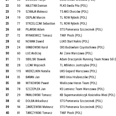
22
50
KALETKA Damian
PLKS Gwda Piła (POL)
23
79
SZWAJA Mateusz
TS AKS Chorzów (POL)
24
19
CIEPŁAK Marcin
TL ROW Rybnik (POL)
25
77
STRZELCZAK Sebastian
TL ROW Rybnik (POL)
26
68
PILARSKI Adam
STS Pomerania Szczecinek (POL)
27
72
RYNKIEWICZ Tomasz
TKKF Płock (POL)
28
62
NOWAK Dawid
LUKS Start Nakło (POL)
29
24
GRABOWSKI Karol
CKS Budowlani Częstochowa (POL)
30
60
ŁUC Andrzej
Air Zone Warszawa (POL)
31
73
SIBILSKI Sławek
Adam Draczyński Running Team Nowa Sól (
32
28
LIZAK Wojciech
TL Athletics Jastrzębie (POL)
33
115
MIERZLIKIN Natalia
UKS Gepard Warszawa (POL)
34
35
BARAN Jan
MKS Unia Hrubieszów (POL)
35
88
WITKOWSKI Paweł
Wieliszew Heron Team (POL)
36
78
SZCZEPŁEK Jan
KS Lemiesz Team Warszawa (POL)
37
29
PAWŁOWSKI Tomasz
KB Supermaratończyk Kościelna Wieś (POL)
38
42
DOŁBA Arkadiusz
STS Pomerania Szczecinek (POL)
39
94
ZAKRZEWSKI Mateusz
STS Pomerania Szczecinek (POL)
40
81
TARCZYŃSKI Tomasz
TKKF Płock (POL)