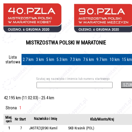
MISTRZOSTWA POLSKI W MARATONIE
Lista
2.7 km
3 km
5 km
5.3 km
7.3 km
7.6 km
9.7 km
10 km
15 km
startowa
Szukaj wg nazwiska i imienia lub numeru startowego
SZU
42.195 km (11:02:03) - 25.4 km
Strona
1
Miej.
Nazwisko i Imię
Nr Start
Klub/Miasto/Kraj
open
1
7
JASTRZĘBSKI Kamil
SKB Kraśnik (POL)