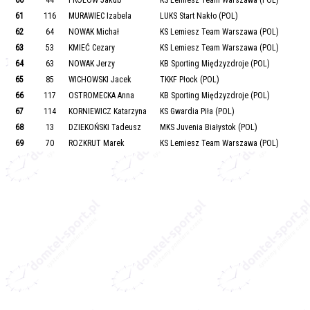
61
116
MURAWIEC Izabela
LUKS Start Nakło (POL)
62
64
NOWAK Michał
KS Lemiesz Team Warszawa (POL)
63
53
KMIEĆ Cezary
KS Lemiesz Team Warszawa (POL)
64
63
NOWAK Jerzy
KB Sporting Międzyzdroje (POL)
65
85
WICHOWSKI Jacek
TKKF Płock (POL)
66
117
OSTROMECKA Anna
KB Sporting Międzyzdroje (POL)
67
114
KORNIEWICZ Katarzyna
KS Gwardia Piła (POL)
68
13
DZIEKOŃSKI Tadeusz
MKS Juvenia Białystok (POL)
69
70
ROZKRUT Marek
KS Lemiesz Team Warszawa (POL)