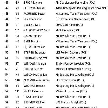
41
39
BRODA Szymon
ABiC Jabłonowo Pomorskie (POL)
42
48
HULEWICZ Michał
Adam Draczyński Running Team Nowa Sól (
43
66
PADUSIŃSKI Paweł
KS Lemiesz Team Warszawa (POL)
44
52
KŁYS Sebastian
STS Pomerania Szczecinek (POL)
45
31
BIAŁEK Dawid
LUKS Start Nakło (POL)
46
105
ZAJĄCZKOWSKA Anna
MKS Siechnice (POL)
47
93
ZAJĄC Tomasz
Kraków Athletics Team (POL)
48
40
BYRT Marcin
KS Lemiesz Team Warszawa (POL)
49
67
PĘDRYS Mirosław
Kraków Athletics Team (POL)
50
76
STĘPIEŃ Grzegorz
LKS Feniks Opoczno (POL)
51
56
KUBASIAK Krzysztof
Kraków Athletics Team (POL)
52
87
WITKOWSKI Marcin
SSMKS Parasol Wrocław (POL)
53
71
RUDOWICZ Piotr
KS Stal LA Ostrów Wlkp. (POL)
54
49
JABŁONKA Krystian
KB Sporting Międzyzdroje (POL)
55
110
NIWIŃSKA Aleksandra
LKS Olymp Błonie (POL)
56
89
WOŹNIAK Tomasz
KB Sporting Międzyzdroje (POL)
57
113
KMIEĆ Katarzyna
KS Akantos Łoniowa (POL)
58
36
BIGAJ Sebastian
Kraków Athletics Team (POL)
59
22
ZIENKIEWICZ Piotr
UKS Gimpas Pasłęk (POL)
60
44
FROŁOW Jakub
KS Lemiesz Team Warszawa (POL)