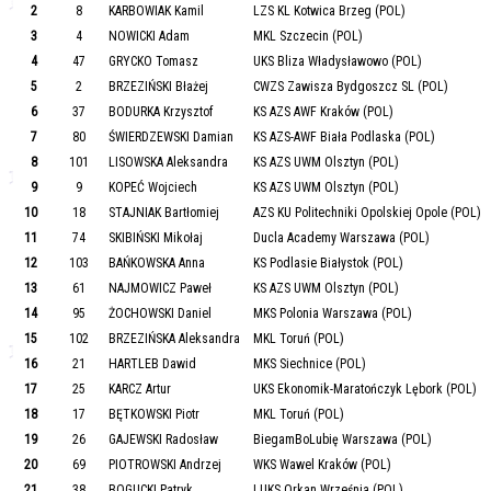
2
8
KARBOWIAK Kamil
LZS KL Kotwica Brzeg (POL)
3
4
NOWICKI Adam
MKL Szczecin (POL)
4
47
GRYCKO Tomasz
UKS Bliza Władysławowo (POL)
5
2
BRZEZIŃSKI Błażej
CWZS Zawisza Bydgoszcz SL (POL)
6
37
BODURKA Krzysztof
KS AZS AWF Kraków (POL)
7
80
ŚWIERDZEWSKI Damian
KS AZS-AWF Biała Podlaska (POL)
8
101
LISOWSKA Aleksandra
KS AZS UWM Olsztyn (POL)
9
9
KOPEĆ Wojciech
KS AZS UWM Olsztyn (POL)
10
18
STAJNIAK Bartłomiej
AZS KU Politechniki Opolskiej Opole (POL)
11
74
SKIBIŃSKI Mikołaj
Ducla Academy Warszawa (POL)
12
103
BAŃKOWSKA Anna
KS Podlasie Białystok (POL)
13
61
NAJMOWICZ Paweł
KS AZS UWM Olsztyn (POL)
14
95
ŻOCHOWSKI Daniel
MKS Polonia Warszawa (POL)
15
102
BRZEZIŃSKA Aleksandra
MKL Toruń (POL)
16
21
HARTLEB Dawid
MKS Siechnice (POL)
17
25
KARCZ Artur
UKS Ekonomik-Maratończyk Lębork (POL)
18
17
BĘTKOWSKI Piotr
MKL Toruń (POL)
19
26
GAJEWSKI Radosław
BiegamBoLubię Warszawa (POL)
20
69
PIOTROWSKI Andrzej
WKS Wawel Kraków (POL)
21
38
BOGUCKI Patryk
LUKS Orkan Września (POL)