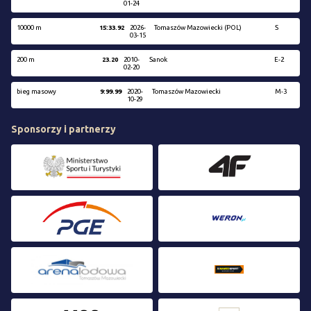
01-24
10000 m
15:33.92
2026-
Tomaszów Mazowiecki (POL)
S
03-15
200 m
23.20
2010-
Sanok
E-2
02-20
bieg masowy
9:99.99
2020-
Tomaszów Mazowiecki
M-3
10-29
Sponsorzy i partnerzy