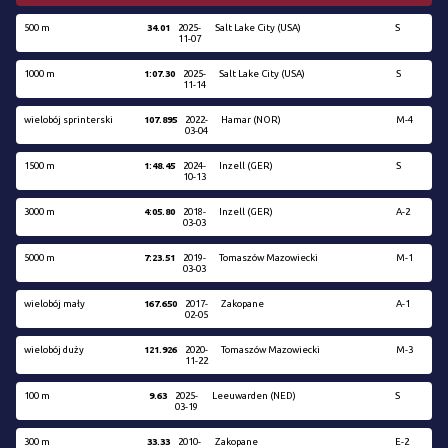
500 m
34.01
2025-
Salt Lake City (USA)
S
11-07
1000 m
1:07.30
2025-
Salt Lake City (USA)
S
11-14
wielobój sprinterski
107.895
2022-
Hamar (NOR)
M-4
03-04
1500 m
1:48.45
2024-
Inzell (GER)
S
10-13
3000 m
4:05.80
2018-
Inzell (GER)
A-2
03-03
5000 m
7:23.51
2019-
Tomaszów Mazowiecki
M-1
03-03
wielobój mały
167.650
2017-
Zakopane
A-1
02-05
wielobój duży
121.926
2020-
Tomaszów Mazowiecki
M-3
11-22
100 m
9.63
2025-
Leeuwarden (NED)
S
03-19
300 m
33.33
2010-
Zakopane
E-2