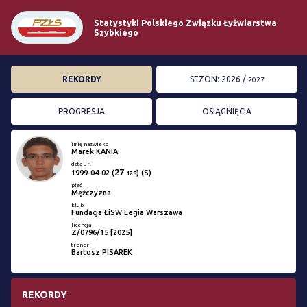
Statystyki Polskiego Związku Łyżwiarstwa
Szybkiego
REKORDY
SEZON: 2026 /
2027
PROGRESJA
OSIĄGNIĘCIA
imię nazwisko
Marek KANIA
data ur.
27
1999-04-02
(
) (S)
128
płeć
Mężczyzna
klub
Fundacja ŁiSW Legia Warszawa
licencja
Z/0796/15 [2025]
trener
Bartosz PISAREK
REKORDY