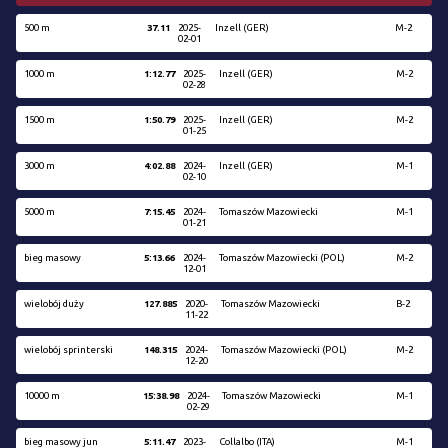
500 m
37.11
2025-
Inzell (GER)
M-2
02-01
1000 m
1:12.77
2025-
Inzell (GER)
M-2
02-28
1500 m
1:50.79
2025-
Inzell (GER)
M-2
01-25
3000 m
4:02.88
2024-
Inzell (GER)
M-1
02-10
5000 m
7:15.45
2024-
Tomaszów Mazowiecki
M-1
01-21
bieg masowy
5:13.66
2024-
Tomaszów Mazowiecki (POL)
M-2
12-01
wielobój duży
127.885
2020-
Tomaszów Mazowiecki
B-2
11-22
wielobój sprinterski
148.315
2024-
Tomaszów Mazowiecki (POL)
M-2
12-20
10000 m
15:38.98
2024-
Tomaszów Mazowiecki
M-1
02-29
bieg masowy jun
5:11.47
2023-
Collalbo (ITA)
M-1