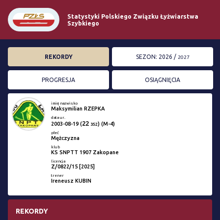
Statystyki Polskiego Związku Łyżwiarstwa
Szybkiego
REKORDY
SEZON: 2026 /
2027
PROGRESJA
OSIĄGNIĘCIA
imię nazwisko
Maksymilian RZEPKA
data ur.
22
2003-08-19
(
) (M-4)
352
płeć
Mężczyzna
klub
KS SNPTT 1907 Zakopane
licencja
Z/0822/15 [2025]
trener
Ireneusz KUBIN
REKORDY