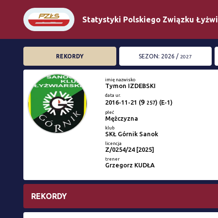
Statystyki Polskiego Związku Łyżw
REKORDY
SEZON: 2026 /
2027
imię nazwisko
Tymon IZDEBSKI
data ur.
9
2016-11-21
(
) (E-1)
257
płeć
Mężczyzna
klub
SKŁ Górnik Sanok
licencja
Z/0254/24 [2025]
trener
Grzegorz KUDŁA
REKORDY