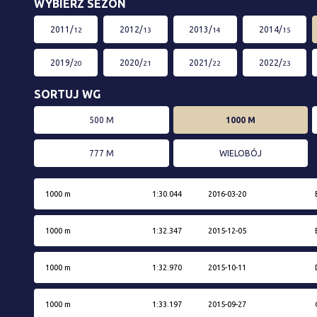
WYBIERZ SEZON
2011/
2012/
2013/
2014/
12
13
14
15
2019/
2020/
2021/
2022/
20
21
22
23
SORTUJ WG
500 M
1000 M
777 M
WIELOBÓJ
1000 m
1:30.044
2016-03-20
1000 m
1:32.347
2015-12-05
1000 m
1:32.970
2015-10-11
1000 m
1:33.197
2015-09-27