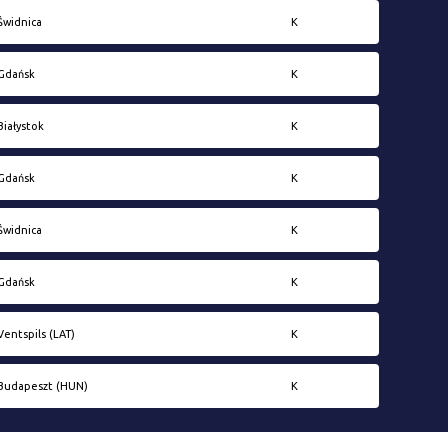
Świdnica
K
Gdańsk
K
Białystok
K
Gdańsk
K
Świdnica
K
Gdańsk
K
Ventspils (LAT)
K
Budapeszt (HUN)
K