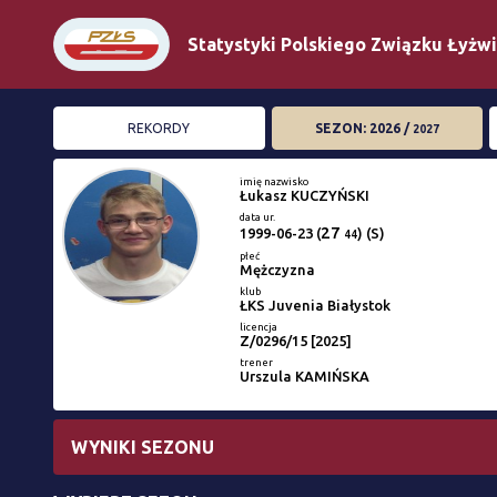
Statystyki Polskiego Związku Łyżw
REKORDY
SEZON: 2026 /
2027
imię nazwisko
Łukasz KUCZYŃSKI
data ur.
27
1999-06-23
(
) (S)
44
płeć
Mężczyzna
klub
ŁKS Juvenia Białystok
licencja
Z/0296/15 [2025]
trener
Urszula KAMIŃSKA
WYNIKI SEZONU