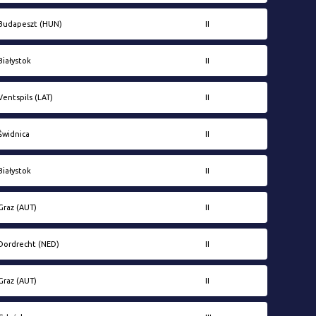
Budapeszt (HUN)
II
Białystok
II
Ventspils (LAT)
II
Świdnica
II
Białystok
II
Graz (AUT)
II
Dordrecht (NED)
II
Graz (AUT)
II