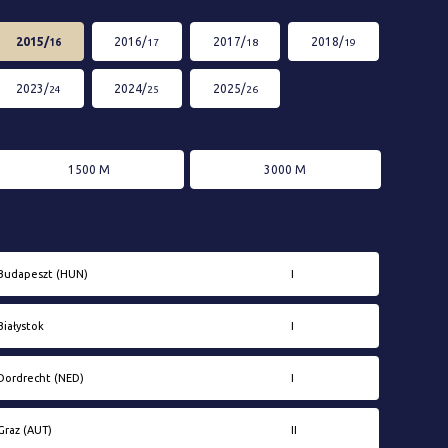
2015/
2016/
2017/
2018/
16
17
18
19
2023/
2024/
2025/
24
25
26
1500 M
3000 M
Budapeszt (HUN)
I
Białystok
I
Dordrecht (NED)
I
Graz (AUT)
II