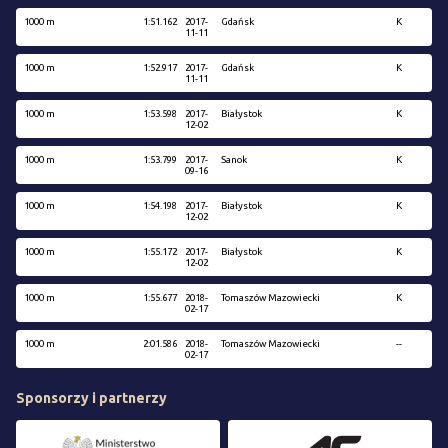
1000 m
1:51.162
2017-
Gdańsk
K
11-11
1000 m
1:52.917
2017-
Gdańsk
K
11-11
1000 m
1:53.598
2017-
Białystok
K
12-02
1000 m
1:53.799
2017-
Sanok
K
09-16
1000 m
1:54.198
2017-
Białystok
K
12-02
1000 m
1:55.172
2017-
Białystok
K
12-02
1000 m
1:55.677
2018-
Tomaszów Mazowiecki
K
02-17
1000 m
2:01.586
2018-
Tomaszów Mazowiecki
--
02-17
Sponsorzy i partnerzy