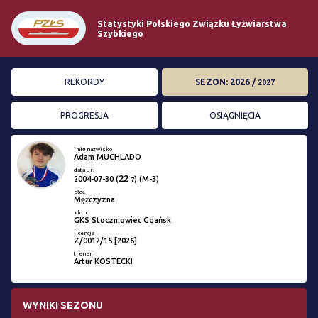
Statystyki Polskiego Związku Łyżwiarstwa
Szybkiego
REKORDY
SEZON: 2026 /
2027
PROGRESJA
OSIĄGNIĘCIA
imię nazwisko
Adam MUCHLADO
data ur.
22
2004-07-30
(
) (M-3)
7
płeć
Mężczyzna
klub
GKS Stoczniowiec Gdańsk
licencja
Z/0012/15 [2026]
trener
Artur KOSTECKI
WYNIKI SEZONU