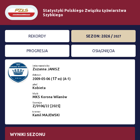
Statystyki Polskiego Związku Łyżwiarstwa
Szybkiego
REKORDY
SEZON: 2026 /
2027
PROGRESJA
OSIĄGNIĘCIA
imię nazwisko
Zuzanna JANISZ
data ur.
17
2009-05-06
(
) (A-1)
93
płeć
Kobieta
klub
MKS Korona Wilanów
licencja
Z/0106/22 [2025]
trener
Kamil MAJEWSKI
WYNIKI SEZONU