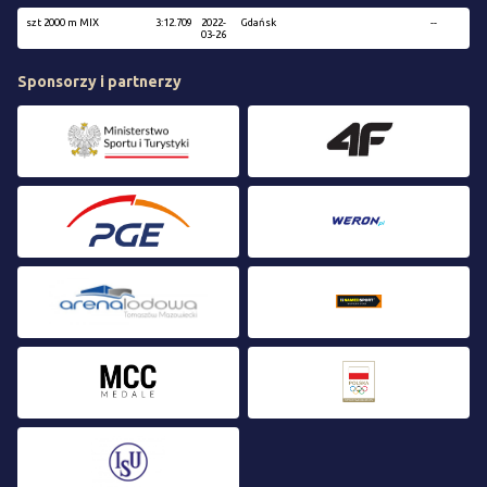
szt 2000 m MIX
3:12.709
2022-
Gdańsk
--
03-26
Sponsorzy i partnerzy