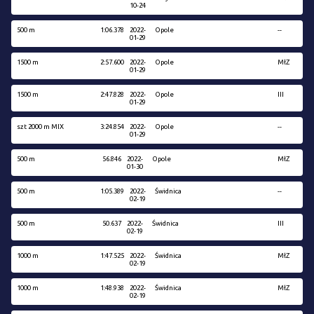
10-24
500 m
1:06.378
2022-
Opole
--
01-29
1500 m
2:57.600
2022-
Opole
MłZ
01-29
1500 m
2:47.828
2022-
Opole
III
01-29
szt 2000 m MIX
3:24.854
2022-
Opole
--
01-29
500 m
56.846
2022-
Opole
MłZ
01-30
500 m
1:05.389
2022-
Świdnica
--
02-19
500 m
50.637
2022-
Świdnica
III
02-19
1000 m
1:47.525
2022-
Świdnica
MłZ
02-19
1000 m
1:48.938
2022-
Świdnica
MłZ
02-19