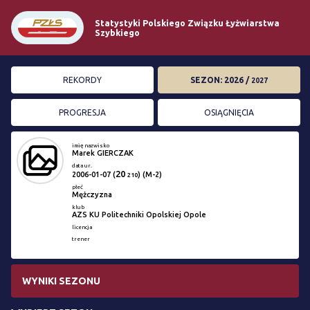
Statystyki Polskiego Związku Łyżwiarstwa
Szybkiego
REKORDY
SEZON: 2026 /
2027
PROGRESJA
OSIĄGNIĘCIA
imię nazwisko
Marek GIERCZAK
data ur.
20
2006-01-07
(
) (M-2)
210
płeć
Mężczyzna
klub
AZS KU Politechniki Opolskiej Opole
licencja
trener
WYNIKI SEZONU