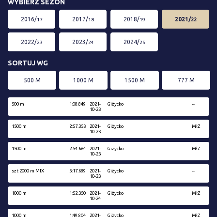
WYBIERZ SEZON
2016/
2017/
2018/
2021/
17
18
19
22
2022/
2023/
2024/
23
24
25
SORTUJ WG
500 M
1000 M
1500 M
777 M
500 m
1:08.849
2021-
Giżycko
--
10-23
1500 m
2:57.353
2021-
Giżycko
MłZ
10-23
1500 m
2:54.664
2021-
Giżycko
MłZ
10-23
szt 2000 m MIX
3:17.689
2021-
Giżycko
--
10-23
1000 m
1:52.350
2021-
Giżycko
MłZ
10-24
1000 m
1:49.804
2021-
Giżycko
MłZ