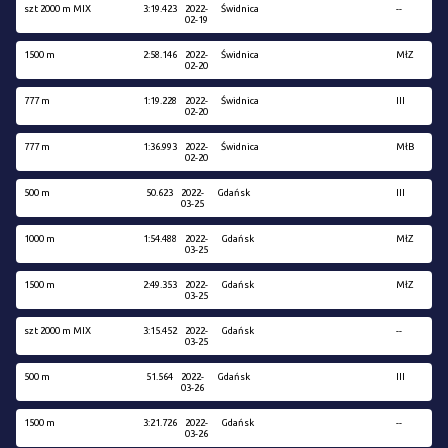
szt 2000 m MIX
3:19.423
2022-
Świdnica
--
02-19
1500 m
2:58.146
2022-
Świdnica
MłZ
02-20
777 m
1:19.228
2022-
Świdnica
III
02-20
777 m
1:36.993
2022-
Świdnica
MłB
02-20
500 m
50.623
2022-
Gdańsk
III
03-25
1000 m
1:54.488
2022-
Gdańsk
MłZ
03-25
1500 m
2:49.353
2022-
Gdańsk
MłZ
03-25
szt 2000 m MIX
3:15.452
2022-
Gdańsk
--
03-25
500 m
51.564
2022-
Gdańsk
III
03-26
1500 m
3:21.726
2022-
Gdańsk
--
03-26