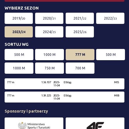
WYBIERZ SEZON
2019/
2020/
2021/
2022/
20
21
22
23
2023/
2024/
2025/
24
25
26
SORTUJ WG
500 M
1000 M
777 M
500 M
1000 M
750 M
700 M
777 m
1:36.107
2023-
Elbląg
MłS
11-04
777 m
1:39.225
2023-
Elbląg
MłB
11-04
Sponsorzy i partnerzy