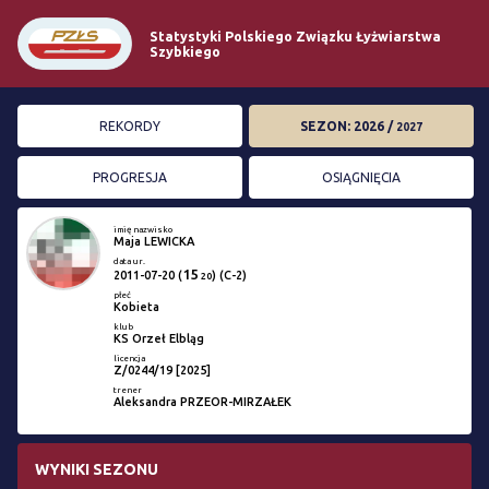
Statystyki Polskiego Związku Łyżwiarstwa
Szybkiego
REKORDY
SEZON: 2026 /
2027
PROGRESJA
OSIĄGNIĘCIA
imię nazwisko
Maja LEWICKA
data ur.
15
2011-07-20
(
) (C-2)
20
płeć
Kobieta
klub
KS Orzeł Elbląg
licencja
Z/0244/19 [2025]
trener
Aleksandra PRZEOR-MIRZAŁEK
WYNIKI SEZONU