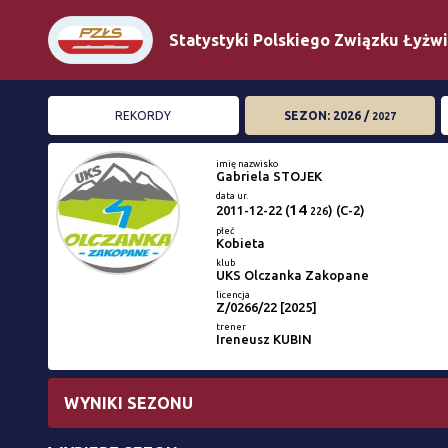
Statystyki Polskiego Związku Łyżw
REKORDY
SEZON: 2026 /
2027
imię nazwisko
Gabriela STOJEK
data ur.
14
2011-12-22
(
) (C-2)
226
płeć
Kobieta
klub
UKS Olczanka Zakopane
licencja
Z/0266/22 [2025]
trener
Ireneusz KUBIN
WYNIKI SEZONU