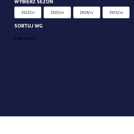
WYBIERZ SEZON
2022/
2023/
2024/
2025/
23
24
25
26
SORTUJ WG
brak danych