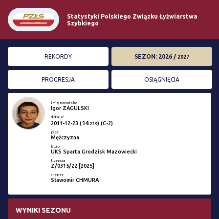
Statystyki Polskiego Związku Łyżwiarstwa
Szybkiego
REKORDY
SEZON: 2026 /
2027
PROGRESJA
OSIĄGNIĘCIA
imię nazwisko
Igor ZAGULSKI
data ur.
14
2011-12-23
(
) (C-2)
229
płeć
Mężczyzna
klub
UKS Sparta Grodzisk Mazowiecki
licencja
Z/0315/22 [2025]
trener
Sławomir CHMURA
WYNIKI SEZONU