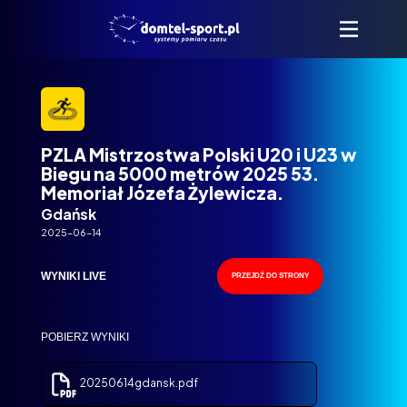
PZLA Mistrzostwa Polski U20 i U23 w
Biegu na 5000 metrów 2025 53.
Memoriał Józefa Żylewicza.
Gdańsk
2025-06-14
WYNIKI LIVE
PRZEJDŹ DO STRONY
POBIERZ WYNIKI
20250614gdansk.pdf