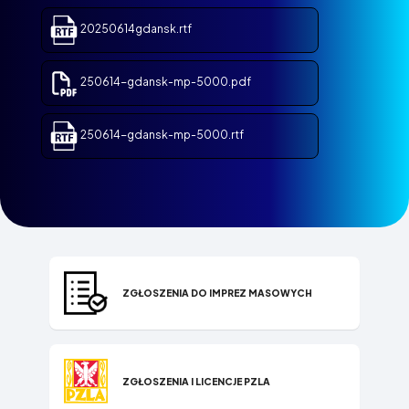
20250614gdansk.rtf
250614-gdansk-mp-5000.pdf
250614-gdansk-mp-5000.rtf
ZGŁOSZENIA DO IMPREZ MASOWYCH
ZGŁOSZENIA I LICENCJE PZLA