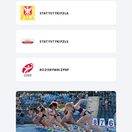
STATYSTYKI P​ZLA
STATYSTYKI PZŁS
ROZGRYWKI ZPRP