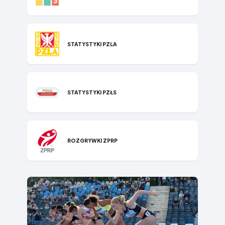
STATYSTYKI P​ZLA
STATYSTYKI PZŁS
ROZGRYWKI ZPRP