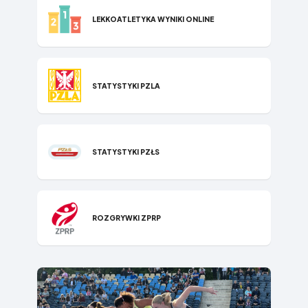
LEKKOATLETYKA WYNIKI ONLINE
STATYSTYKI P​ZLA
STATYSTYKI PZŁS
ROZGRYWKI ZPRP