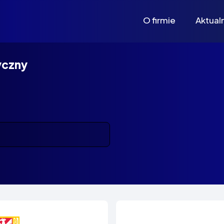
O firmie
Aktual
yczny