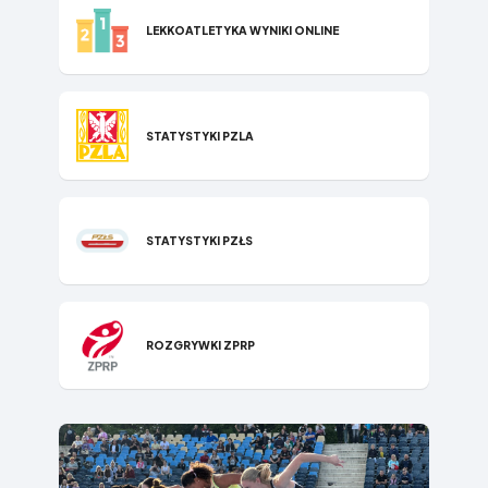
LEKKOATLETYKA WYNIKI ONLINE
STATYSTYKI P​ZLA
STATYSTYKI PZŁS
ROZGRYWKI ZPRP