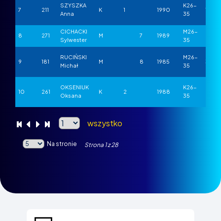
SZYSZKA
K26-
7
211
K
1
1990
1
Anna
35
CICHACKI
M26-
8
271
M
7
1989
2
Sylwester
35
RUCIŃSKI
M26-
9
181
M
8
1985
3
Michał
35
OKSENIUK
K26-
10
261
K
2
1988
2
Oksana
35
wszystko
Na stronie
Strona
1
z
28