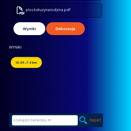
plockdruzynarodzina.pdf
Wyniki
Dekoracje
WYNIKI
10:59-7.4 km
reset