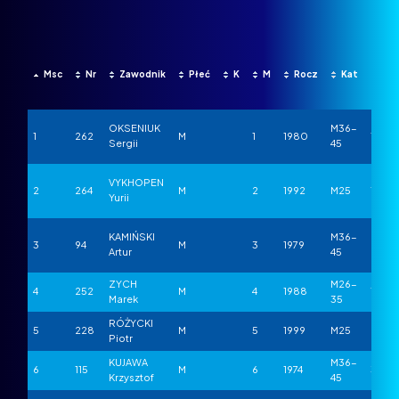
Msc
Nr
Zawodnik
Płeć
K
M
Rocz
Kat
M/K
OKSENIUK
M36-
1
262
M
1
1980
1
Sergii
45
VYKHOPEN
2
264
M
2
1992
M25
1
Yurii
KAMIŃSKI
M36-
3
94
M
3
1979
2
Artur
45
ZYCH
M26-
4
252
M
4
1988
1
Marek
35
RÓŻYCKI
5
228
M
5
1999
M25
2
Piotr
KUJAWA
M36-
6
115
M
6
1974
3
Krzysztof
45