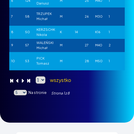
6
124
M
25
M40
1
POL
Dariusz
TRZUPEK
7
58
M
26
M30
1
POL
Michał
KERZSCHK
8
50
K
14
K16
1
POL
Nikola
WALEŃSKI
9
57
M
27
M40
2
POL
Michał
PICK
10
53
M
28
M50
1
POL
Tomasz
wszystko
Na stronie
Strona
1
z
8