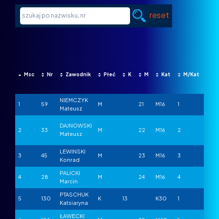
reset
Msc
Nr
Zawodnik
Płeć
K
M
Kat
M/Kat
Kr
NIEMCZYK
1
59
M
21
M16
1
POL
Mateusz
DAJNOWSKI
2
33
M
22
M16
2
POL
Mateusz
LEWINSKI
3
45
M
23
M16
3
POL
Konrad
PALICKI
4
28
M
24
M16
4
POL
Marcin
PTASCHUK
5
130
K
13
K30
1
POL
Katsiaryna
ŁAWECKI