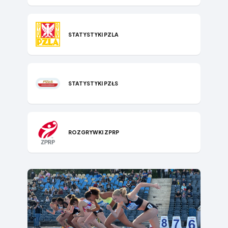
STATYSTYKI P​ZLA
STATYSTYKI PZŁS
ROZGRYWKI ZPRP