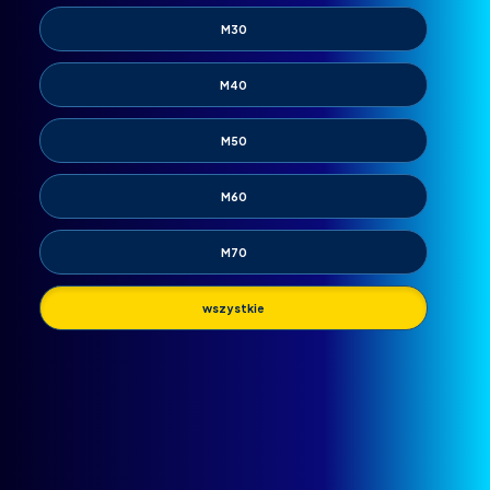
M30
M40
M50
M60
M70
wszystkie