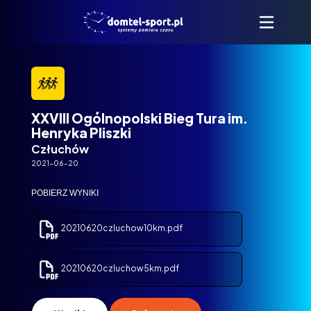
XXVIII Ogólnopolski Bieg Tura im.
Henryka Pliszki
Człuchów
2021-06-20
POBIERZ WYNIKI
20210620czluchow10km.pdf
20210620czluchow5km.pdf