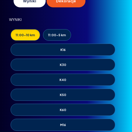
Wyniki
Dekoracje
WYNIKI
11:00-10 km
11:00-5 km
K16
K30
K40
K50
K60
M16