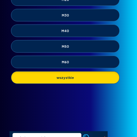
M30
M40
M50
M60
wszystkie