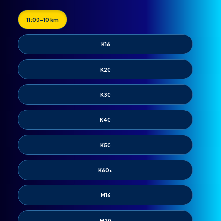
11:00-10 km
K16
K20
K30
K40
K50
K60+
M16
M20