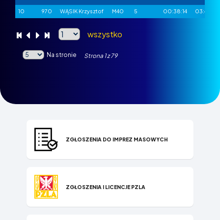
10
970
WĄSIK Krzysztof
M40
5
00:38:14
03:49
wszystko
Na stronie
Strona
1
z
79
ZGŁOSZENIA DO IMPREZ MASOWYCH
ZGŁOSZENIA I LICENCJE PZLA