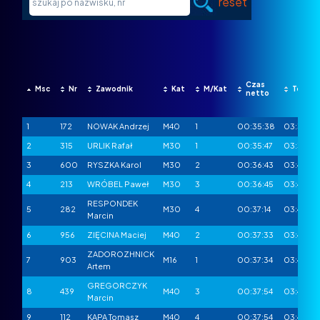
reset
Czas
Msc
Nr
Zawodnik
Kat
M/Kat
Tempo
netto
1
172
NOWAK Andrzej
M40
1
00:35:38
03:34
2
315
URLIK Rafał
M30
1
00:35:47
03:35
3
600
RYSZKA Karol
M30
2
00:36:43
03:40
4
213
WRÓBEL Paweł
M30
3
00:36:45
03:41
RESPONDEK
5
282
M30
4
00:37:14
03:43
Marcin
6
956
ZIĘCINA Maciej
M40
2
00:37:33
03:45
ZADOROZHNICK
7
903
M16
1
00:37:34
03:45
Artem
GREGORCZYK
8
439
M40
3
00:37:54
03:47
Marcin
9
112
KAPA Tomasz
M40
4
00:37:54
03:47