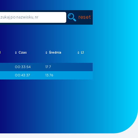
reset
M
Czas
Średnia
L1
00:33:54
17.7
00:43:37
13.76