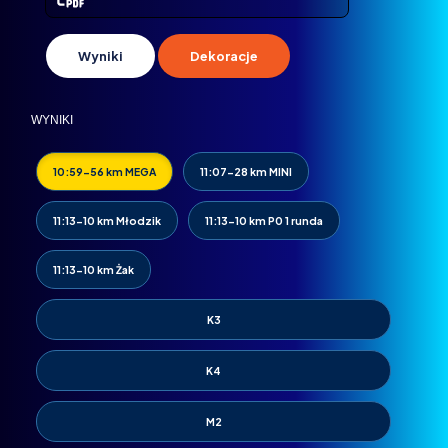
Wyniki
Dekoracje
WYNIKI
10:59-56 km MEGA
11:07-28 km MINI
11:13-10 km Młodzik
11:13-10 km P0 1 runda
11:13-10 km Żak
K3
K4
M2