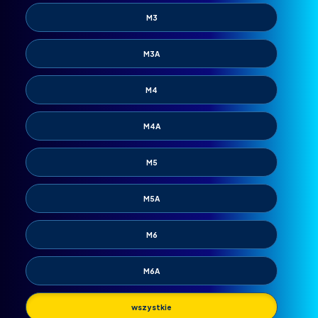
M3
M3A
M4
M4A
M5
M5A
M6
M6A
wszystkie