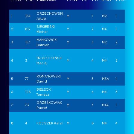
ORZECHOWSKI
1
154
M
1
M2
1
Jakub
SIEKIERSKI
2
88
M
2
M4
1
Michał
MAŃKOWSKI
3
157
M
3
M2
2
Damian
TRUSZCZYŃSKI
4
3
M
4
M4
2
Maciej
ROMANOWSKI
5
77
M
5
M3A
1
Dawid
BIELECKI
6
128
M
6
M4
3
Tomasz
GRZEŚKOWIAK
7
73
M
7
M4A
1
Paweł
8
4
KIELISZEK Rafał
M
8
M4
4