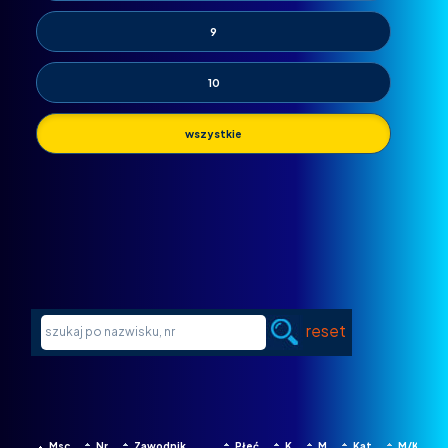
9
10
wszystkie
reset
Msc
Nr
Zawodnik
Płeć
K
M
Kat
M/Kat